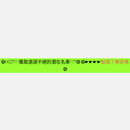
開箱後第02次見面
開箱後第03次見面
開箱後第04次見面
03-夢想與目標
成功五要訣CD
➤CD01
✪HOT!!!獲取源源不絕的潛在名單!!??✪
✪☛☛☛☛
點我了解詳情
➤CD02
✪
➤CD03
➤CD04
➤CD05
➤CD06
➤CD07
➤CD08