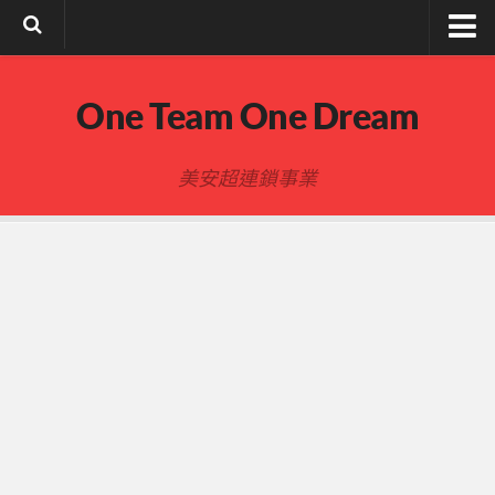
註冊與登入
One Team One Dream
索取文章密碼
隱私政策與免責聲明
美安超連鎖事業
FB陌生開發
建立事業
事業起步指南
事業基礎
新人起步
00-四個功課
01-複習分紅制度 MPCP
02-開箱(有效複製新人開箱作業)
開箱後第01次見面