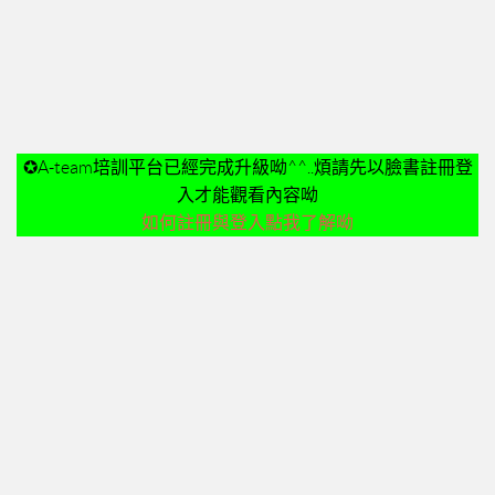
➤美安與連鎖店的差異-P24
➤夢想與目標-P25
➤超連鎖事業的DNA-轉移消費-P32
➤為什麼需要營養保健品？-P33
➤等滲透壓的劑型-P35
✪A-team培訓平台已經完成升級呦^^..煩請先以臉書註冊登
➤成功的關鍵-P41
入才能觀看內容呦
02加入美安大學
如何註冊與登入點我了解呦
03安排培訓時間
06購物年金
07昭告天下
08列名單
09FORMHD
010產品與制度說明
CORING