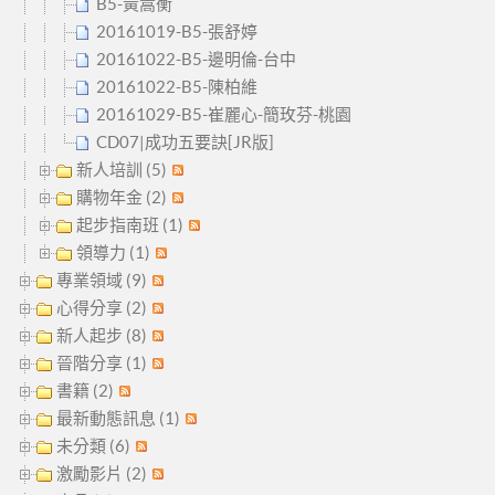
B5-黃嵩衡
20161019-B5-張舒婷
20161022-B5-邊明倫-台中
20161022-B5-陳柏維
20161029-B5-崔麗心-簡玫芬-桃園
CD07|成功五要訣[JR版]
新人培訓 (5)
購物年金 (2)
起步指南班 (1)
領導力 (1)
專業領域 (9)
心得分享 (2)
新人起步 (8)
晉階分享 (1)
書籍 (2)
最新動態訊息 (1)
未分類 (6)
激勵影片 (2)