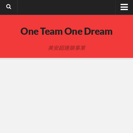
註冊與登入
One Team One Dream
索取文章密碼
隱私政策與免責聲明
美安超連鎖事業
FB陌生開發
建立事業
事業起步指南
事業基礎
新人起步
00-四個功課
01-複習分紅制度 MPCP
02-開箱(有效複製新人開箱作業)
開箱後第01次見面