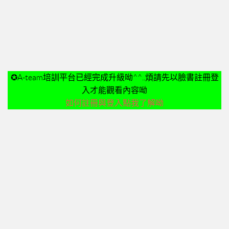
➤美安與連鎖店的差異-P24
➤夢想與目標-P25
➤超連鎖事業的DNA-轉移消費-P32
➤為什麼需要營養保健品？-P33
➤等滲透壓的劑型-P35
✪A-team培訓平台已經完成升級呦^^..煩請先以臉書註冊登
➤成功的關鍵-P41
入才能觀看內容呦
02加入美安大學
如何註冊與登入點我了解呦
03安排培訓時間
06購物年金
07昭告天下
08列名單
09FORMHD
010產品與制度說明
CORING