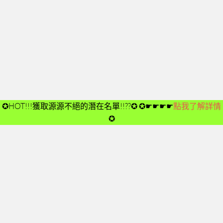
開箱後第02次見面
開箱後第03次見面
開箱後第04次見面
03-夢想與目標
成功五要訣CD
➤CD01
✪HOT!!!獲取源源不絕的潛在名單!!??✪
✪☛☛☛☛
點我了解詳情
➤CD02
✪
➤CD03
➤CD04
➤CD05
➤CD06
➤CD07
➤CD08