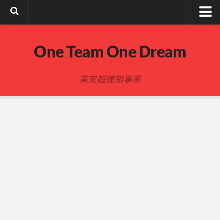
註冊與登入
One Team One Dream
索取文章密碼
隱私政策與免責聲明
美安超連鎖事業
FB陌生開發
建立事業
事業起步指南
事業基礎
新人起步
00-四個功課
01-複習分紅制度 MPCP
02-開箱(有效複製新人開箱作業)
開箱後第01次見面