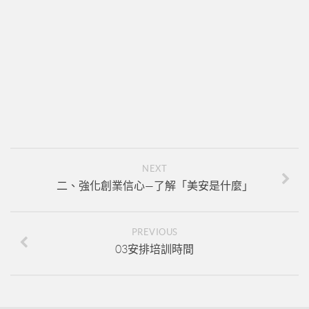
新人培訓01
新人培訓02
新人培訓03
UFO培訓
UFO-02
UFO-03
UFO-04
NEXT
UFO-05
二、強化創業信心—了解「美安是什麼」
每日三分鐘
PREVIOUS
03安排培訓時間