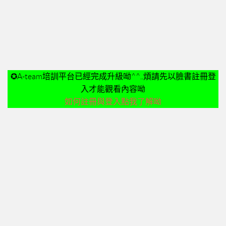
➤美安與連鎖店的差異-P24
➤夢想與目標-P25
➤超連鎖事業的DNA-轉移消費-P32
➤為什麼需要營養保健品？-P33
➤等滲透壓的劑型-P35
✪A-team培訓平台已經完成升級呦^^..煩請先以臉書註冊登
➤成功的關鍵-P41
入才能觀看內容呦
02加入美安大學
如何註冊與登入點我了解呦
03安排培訓時間
06購物年金
07昭告天下
08列名單
09FORMHD
010產品與制度說明
CORING