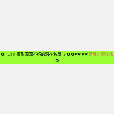
開箱後第02次見面
開箱後第03次見面
開箱後第04次見面
03-夢想與目標
成功五要訣CD
➤CD01
✪HOT!!!獲取源源不絕的潛在名單!!??✪
✪☛☛☛☛
點我了解詳情
➤CD02
✪
➤CD03
➤CD04
➤CD05
➤CD06
➤CD07
➤CD08