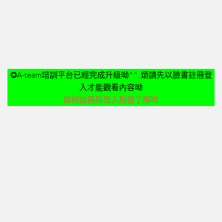
➤美安與連鎖店的差異-P24
➤夢想與目標-P25
➤超連鎖事業的DNA-轉移消費-P32
➤為什麼需要營養保健品？-P33
➤等滲透壓的劑型-P35
✪A-team培訓平台已經完成升級呦^^..煩請先以臉書註冊登
➤成功的關鍵-P41
入才能觀看內容呦
02加入美安大學
如何註冊與登入點我了解呦
03安排培訓時間
06購物年金
07昭告天下
08列名單
09FORMHD
010產品與制度說明
CORING