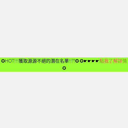
開箱後第02次見面
開箱後第03次見面
開箱後第04次見面
03-夢想與目標
成功五要訣CD
➤CD01
✪HOT!!!獲取源源不絕的潛在名單!!??✪
✪☛☛☛☛
點我了解詳情
➤CD02
✪
➤CD03
➤CD04
➤CD05
➤CD06
➤CD07
➤CD08