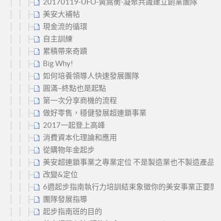
20170119-UFO-黃嵩衡-凝聚共識建立創業團隊
美安大補帖
現金流的循環
自主訓練
累積帶來奇蹟
Big Why!
如何培養領導人快速發展團隊
圓滿–終點也是起點
第一次分享商機的流程
做好零售，穩健發展超連鎖事業
2017一起登上高峰
消費資本化理論和應用
從購物年金起步
美安超連鎖事業之專業定位 不是製造業也不製造產品
改變&定位
6週起步指南執行力培訓結束象徵你的美安事業正要開
團隊發展指導
起步指南班的目的