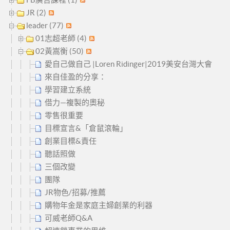
JR (2)
leader (77)
01志超老師 (4)
02黃嵩衡 (50)
愛自己做自己 |Loren Ridinger|2019美安台灣大會
來自佳盈的分享：
學習建立系統
借力—複製的奧秘
零售很重要
目標宣言&「倉鼠滾輪」
創業目標&責任
聽話照做
三個改變
團隊
JR物色/招募/推薦
購物年金是家庭主婦創業的利器
可威老師Q&A