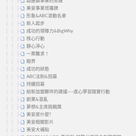
超連鎖事業的思維
美安事業塔羅牌
形象&ABC滾動名單
新人起步
成功的領導力&BigWhy
核心行動
靜心淨心
一票難求！
眼界
成功的狀態
ABC法則&招募
持續招募
給新加盟夥伴的建議—–虛心學習踏實行動
創業&混亂
夢想&主席挑戰獎
美安是什麼?
美安相關影片
美安大補貼