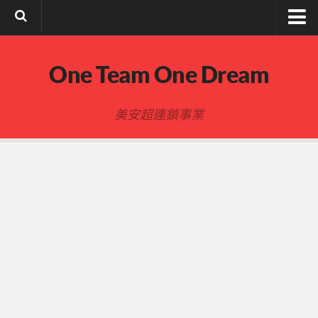
註冊與登入
One Team One Dream
索取文章密碼
隱私政策與免責聲明
美安超連鎖事業
FB陌生開發
建立事業
事業起步指南
事業基礎
新人起步
00-四個功課
01-複習分紅制度 MPCP
02-開箱(有效複製新人開箱作業)
開箱後第01次見面