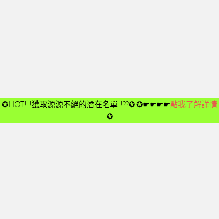
開箱後第02次見面
開箱後第03次見面
開箱後第04次見面
03-夢想與目標
成功五要訣CD
➤CD01
✪HOT!!!獲取源源不絕的潛在名單!!??✪
✪☛☛☛☛
點我了解詳情
➤CD02
✪
➤CD03
➤CD04
➤CD05
➤CD06
➤CD07
➤CD08