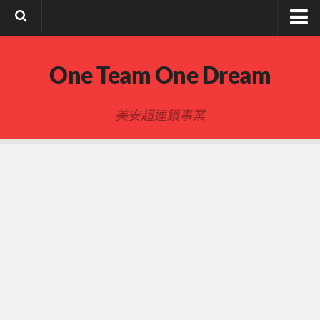
註冊與登入
One Team One Dream
索取文章密碼
隱私政策與免責聲明
美安超連鎖事業
FB陌生開發
建立事業
事業起步指南
事業基礎
新人起步
00-四個功課
01-複習分紅制度 MPCP
02-開箱(有效複製新人開箱作業)
開箱後第01次見面