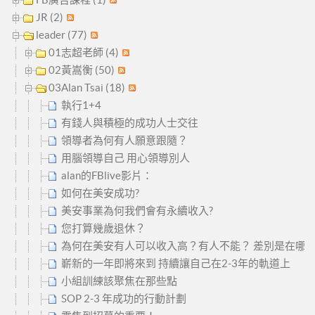
JR (2)
leader (77)
01志超老師 (4)
02黃嵩衡 (50)
03Alan Tsai (18)
執行1+4
有錢人與積極的成功人士交往
領導者為何有人願意跟隨？
用腦領導自己 用心領導別人
alan的FBlive影片：
如何在美安成功?
美安事業為何我們會有永續收入?
您打算幾歲退休？
為何在美安有人可以收入高？有人不能？ 差別是在哪？
嶄新的一年即將來到 持續讓自己在2-3年的軌道上
小組訓練該聚焦在那些點
SOP 2-3 年成功的行動計劃