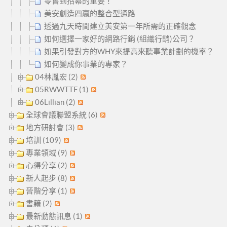
零售到招幕的重要！
美安創造四贏的整合型通路
透過九天時間建立美安第一年所需的正確觀念
如何選擇一家好的網路行銷 (組織行銷)公司？
如果引發對方的WHY來提高來聽事業計劃的機率？
如何變成你事業的専家？
04林胤宏 (2)
05RWWTTF (1)
06Lillian (2)
全球會議聯盟系統 (6)
地方研討會 (3)
培訓 (109)
專業領域 (9)
心得分享 (2)
新人起步 (8)
晉階分享 (1)
書籍 (2)
最新動態訊息 (1)