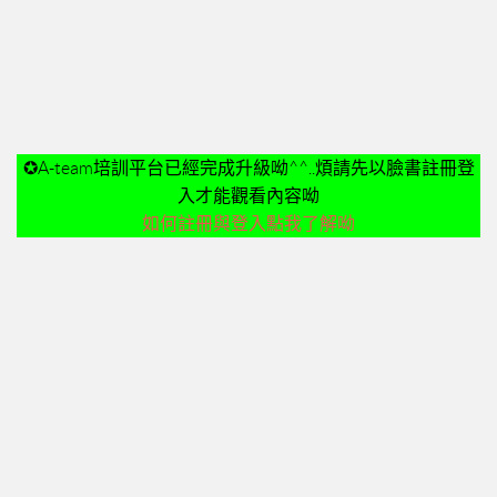
➤美安與連鎖店的差異-P24
➤夢想與目標-P25
➤超連鎖事業的DNA-轉移消費-P32
➤為什麼需要營養保健品？-P33
➤等滲透壓的劑型-P35
✪A-team培訓平台已經完成升級呦^^..煩請先以臉書註冊登
➤成功的關鍵-P41
入才能觀看內容呦
02加入美安大學
如何註冊與登入點我了解呦
03安排培訓時間
06購物年金
07昭告天下
08列名單
09FORMHD
010產品與制度說明
CORING