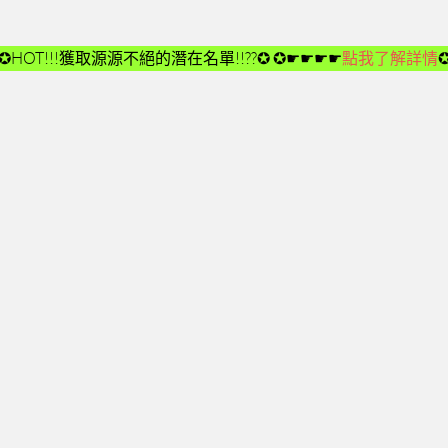
✪HOT!!!獲取源源不絕的潛在名單!!??✪
✪☛☛☛☛
點我了解詳情