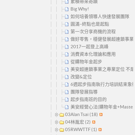
累積帶來奇蹟
Big Why!
如何培養領導人快速發展團隊
圓滿–終點也是起點
第一次分享商機的流程
做好零售，穩健發展超連鎖事業
2017一起登上高峰
消費資本化理論和應用
從購物年金起步
美安超連鎖事業之專業定位 不
改變&定位
6週起步指南執行力培訓結束象
團隊發展指導
起步指南班的目的
美安經營心法(購物年金+Master
03Alan Tsai (18)
04林胤宏 (2)
05RWWTTF (1)