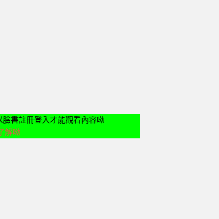
請先以臉書註冊登入才能觀看內容呦
了解呦