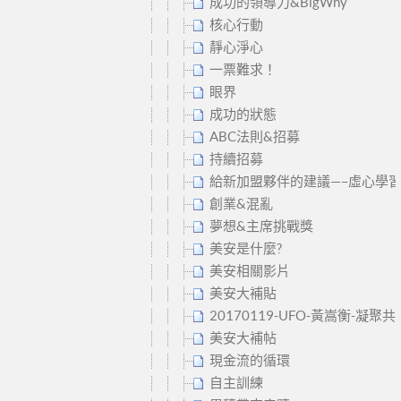
成功的領導力&BigWhy
核心行動
靜心淨心
一票難求！
眼界
成功的狀態
ABC法則&招募
持續招募
給新加盟夥伴的建議—–虛心學
創業&混亂
夢想&主席挑戰獎
美安是什麼?
美安相關影片
美安大補貼
20170119-UFO-黃嵩衡-凝
美安大補帖
現金流的循環
自主訓練