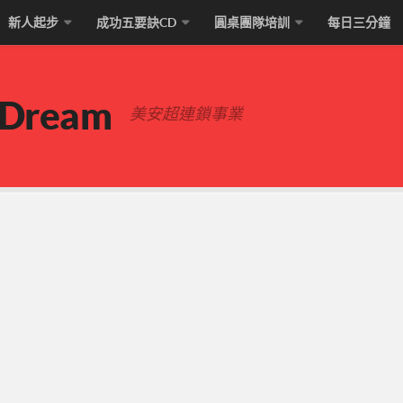
新人起步
成功五要訣CD
圓桌團隊培訓
每日三分鐘
 Dream
美安超連鎖事業