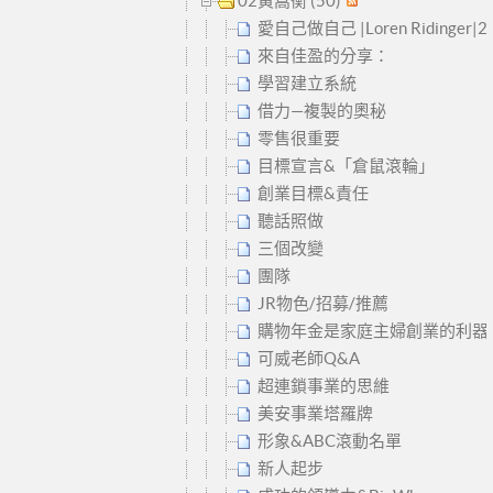
02黃嵩衡 (50)
愛自己做自己 |Loren Ridinge
來自佳盈的分享：
學習建立系統
借力—複製的奧秘
零售很重要
目標宣言&「倉鼠滾輪」
創業目標&責任
聽話照做
三個改變
團隊
JR物色/招募/推薦
購物年金是家庭主婦創業的利器
可威老師Q&A
超連鎖事業的思維
美安事業塔羅牌
形象&ABC滾動名單
新人起步