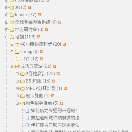
JR (2)
leader (77)
全球會議聯盟系統 (6)
地方研討會 (3)
培訓 (109)
48小時快速起步 (20)
coring (3)
UFO (12)
成功五要訣 (66)
2分鐘廣告 (25)
B5 JR版 (16)
MPCP分紅計劃 (1)
展示計劃 (1)
物色招募推薦 (5)
如何借力今週刊來邀約?
志超老師教你順勢邀約法
伊莉莎白三呎原則招募法