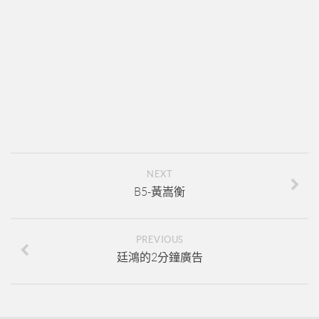
新人培訓01
新人培訓02
新人培訓03
UFO培訓
UFO-02
UFO-03
UFO-04
NEXT
UFO-05
B5-黃嵩衡
每日三分鐘
PREVIOUS
廷鴻的2分鐘廣告