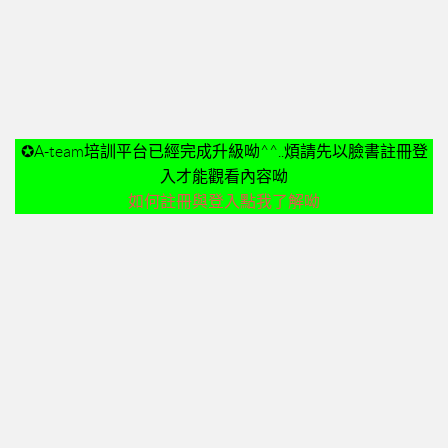
➤美安與連鎖店的差異-P24
➤夢想與目標-P25
➤超連鎖事業的DNA-轉移消費-P32
➤為什麼需要營養保健品？-P33
➤等滲透壓的劑型-P35
✪A-team培訓平台已經完成升級呦^^..煩請先以臉書註冊登
➤成功的關鍵-P41
入才能觀看內容呦
02加入美安大學
如何註冊與登入點我了解呦
03安排培訓時間
06購物年金
07昭告天下
08列名單
09FORMHD
010產品與制度說明
CORING