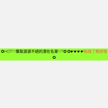
開箱後第02次見面
開箱後第03次見面
開箱後第04次見面
03-夢想與目標
成功五要訣CD
➤CD01
✪HOT!!!獲取源源不絕的潛在名單!!??✪
✪☛☛☛☛
點我了解詳情
➤CD02
✪
➤CD03
➤CD04
➤CD05
➤CD06
➤CD07
➤CD08