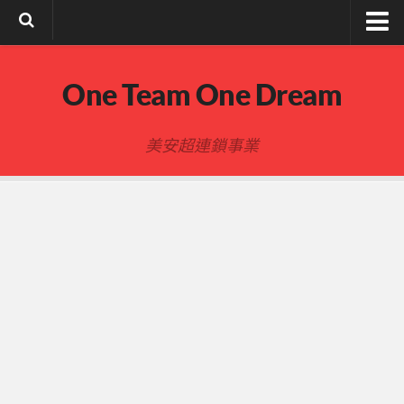
註冊與登入
One Team One Dream
索取文章密碼
隱私政策與免責聲明
美安超連鎖事業
FB陌生開發
建立事業
事業起步指南
事業基礎
新人起步
00-四個功課
01-複習分紅制度 MPCP
02-開箱(有效複製新人開箱作業)
開箱後第01次見面