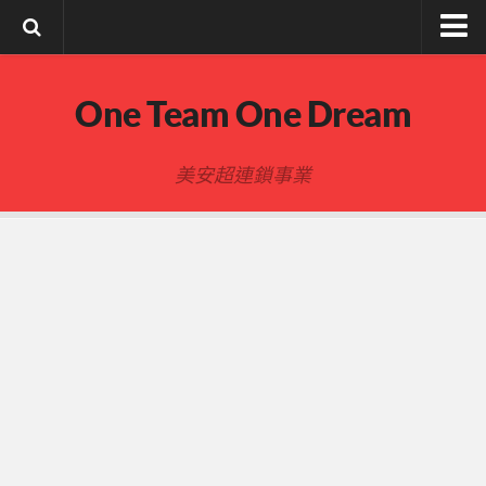
註冊與登入
One Team One Dream
索取文章密碼
隱私政策與免責聲明
美安超連鎖事業
FB陌生開發
建立事業
事業起步指南
事業基礎
新人起步
00-四個功課
01-複習分紅制度 MPCP
02-開箱(有效複製新人開箱作業)
開箱後第01次見面