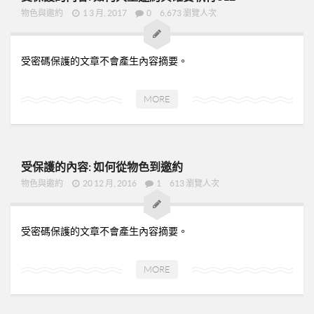
➤美安與連鎖店的差異-P24
物色與邀約
1 3 月, 2017
0
6,673 瀏覽人次
➤夢想與目標-P25
➤超連鎖事業的DNA-轉移消費-P32
受密碼保護的文章不會產生內容摘要。
➤為什麼需要營養保健品？-P33
➤等滲透壓的劑型-P35
MORE
➤成功的關鍵-P41
02加入美安大學
03安排培訓時間
受保護的內容: 如何從物色到邀約
物色與邀約
20 12 月, 2016
1
613 瀏覽人次
06購物年金
07昭告天下
受密碼保護的文章不會產生內容摘要。
08列名單
09FORMHD
MORE
010產品與制度說明
CORING