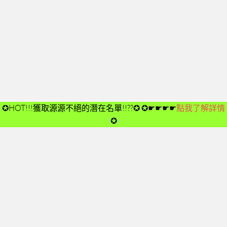
開箱後第02次見面
開箱後第03次見面
開箱後第04次見面
03-夢想與目標
成功五要訣CD
➤CD01
✪HOT!!!獲取源源不絕的潛在名單!!??✪
✪☛☛☛☛
點我了解詳情
➤CD02
✪
➤CD03
➤CD04
➤CD05
➤CD06
➤CD07
➤CD08