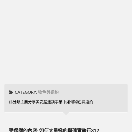
➤CD09
圓桌團隊培訓
圓桌UFO挑戰班
001正確態度與知識
002知識與目標設定
003-零售
004-物色招募推薦
005-跟進複製ABC
48小時快速起步
CATEGORY:
物色與邀約
➤2分鐘廣告-P07
此分類主要分享美安超連鎖事業中如何物色與邀約
➤美安是什麼-P09
➤15分鐘分享網路商機-P19
➤美安與傳直銷的差異-P23
受保護的內容: 如何大量邀約與確實執行312