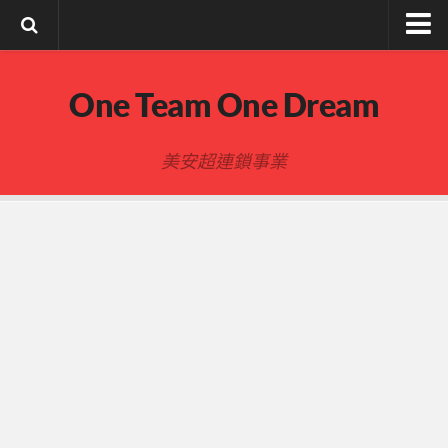
註冊與登入
One Team One Dream
索取文章密碼
隱私政策與免責聲明
美安超連鎖事業
FB陌生開發
建立事業
事業起步指南
事業基礎
新人起步
00-四個功課
01-複習分紅制度 MPCP
02-開箱(有效複製新人開箱作業)
開箱後第01次見面