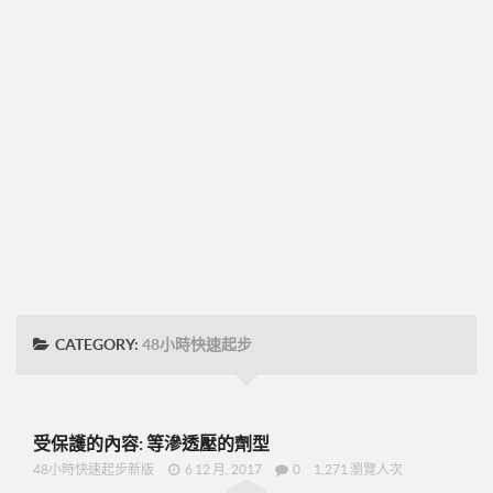
➤CD09
圓桌團隊培訓
圓桌UFO挑戰班
001正確態度與知識
002知識與目標設定
003-零售
004-物色招募推薦
005-跟進複製ABC
48小時快速起步
CATEGORY:
48小時快速起步
➤2分鐘廣告-P07
➤美安是什麼-P09
➤15分鐘分享網路商機-P19
受保護的內容: 等滲透壓的劑型
➤美安與傳直銷的差異-P23
48小時快速起步新版
6 12 月, 2017
0
1,271 瀏覽人次