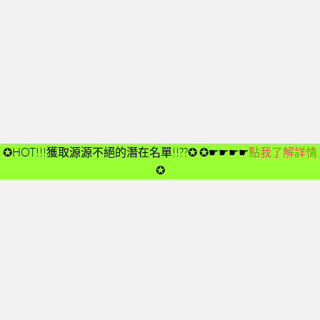
開箱後第02次見面
開箱後第03次見面
開箱後第04次見面
03-夢想與目標
成功五要訣CD
➤CD01
✪HOT!!!獲取源源不絕的潛在名單!!??✪
✪☛☛☛☛
點我了解詳情
➤CD02
✪
➤CD03
➤CD04
➤CD05
➤CD06
➤CD07
➤CD08