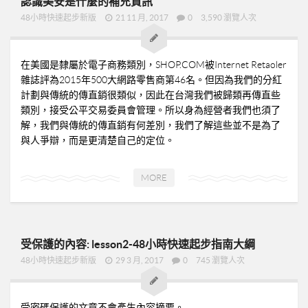
認識美安是什麼的補充資訊
48小時快速起步新版
21 11 月, 2017
0
3,590 瀏覽人次
在美國是隸屬於電子商務類別，SHOP.COM被Internet Retaoler
雜誌評為2015年500大網路零售商第46名。但因為我們的分紅
計劃與傳統的傳直銷很類似，因此在台灣我們被歸類再傳直些
類別，接受公平交易委員會管理。所以身為經營者我們也須了
解，我們與傳統的傳直銷有何差別，我們了解這些並不是為了
與人爭辯，而是更清楚自己的定位。
MORE
受保護的內容: lesson2-48小時快速起步指南大綱
48小時快速起步新版
29 3 月, 2017
0
745 瀏覽人次
受密碼保護的文章不會產生內容摘要。