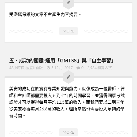
➤美安與連鎖店的差異-P24
➤夢想與目標-P25
受密碼保護的文章不會產生內容摘要。
➤超連鎖事業的DNA-轉移消費-P32
➤為什麼需要營養保健品？-P33
MORE
➤等滲透壓的劑型-P35
➤成功的關鍵-P41
五、成功的關鍵-運用「GMTSS」與「自主學習」
02加入美安大學
48小時快速起步新版
5 12 月, 2017
0
2,984 瀏覽人次
03安排培訓時間
06購物年金
美安的成功在於擁有專業知識與能力，就像成為一位醫師、律
07昭告天下
師和會計師都需要投入五到七年的時間學習，並獲得國家考試
08列名單
認證才可以獲得每月平均12.5萬的收入。而我們要以二到三年
從美安獲得每月26.6萬的收入，理所當然也需要投入足夠的學
09FORMHD
習時間。
010產品與制度說明
CORING
MORE