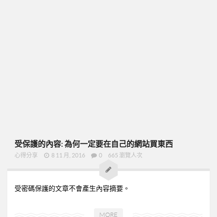
➤CD09
圓桌團隊培訓
圓桌UFO挑戰班
001正確態度與知識
002知識與目標設定
003-零售
004-物色招募推薦
005-跟進複製ABC
48小時快速起步
受保護的內容: 為何一定要在自己的網站買東西
➤2分鐘廣告-P07
心得分享
8 11 月, 2016
0
665 瀏覽人次
➤美安是什麼-P09
➤15分鐘分享網路商機-P19
受密碼保護的文章不會產生內容摘要。
➤美安與傳直銷的差異-P23
MORE