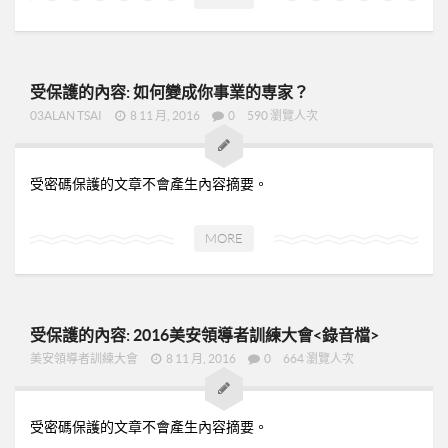
➤美安與連鎖店的差異-P24
➤夢想與目標-P25
➤超連鎖事業的DNA-轉移消費-P32
受保護的內容: 如何變成你事業的専家？
➤為什麼需要營養保健品？-P33
03ALAN TSAI
8 11 月, 2016
0
590 瀏覽人次
➤等滲透壓的劑型-P35
➤成功的關鍵-P41
受密碼保護的文章不會產生內容摘要。
02加入美安大學
03安排培訓時間
MORE
06購物年金
07昭告天下
08列名單
受保護的內容: 2016美安領導者訓練大會<錄音檔>
美安領導者訓練大會
8 11 月, 2016
0
664 瀏覽人次
09FORMHD
010產品與制度說明
受密碼保護的文章不會產生內容摘要。
CORING