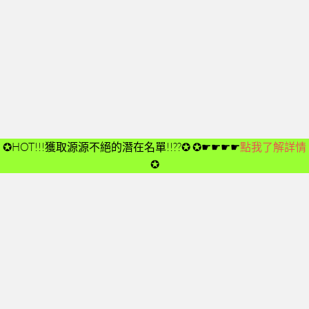
開箱後第02次見面
開箱後第03次見面
開箱後第04次見面
03-夢想與目標
成功五要訣CD
➤CD01
✪HOT!!!獲取源源不絕的潛在名單!!??✪
✪☛☛☛☛
點我了解詳情
➤CD02
✪
➤CD03
➤CD04
➤CD05
➤CD06
➤CD07
➤CD08