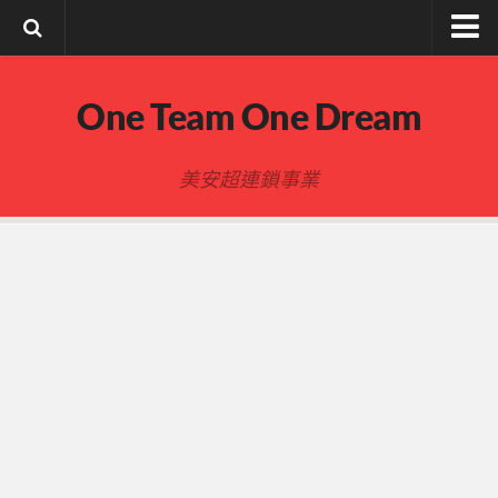
註冊與登入
One Team One Dream
索取文章密碼
隱私政策與免責聲明
美安超連鎖事業
FB陌生開發
建立事業
事業起步指南
事業基礎
新人起步
00-四個功課
01-複習分紅制度 MPCP
02-開箱(有效複製新人開箱作業)
開箱後第01次見面