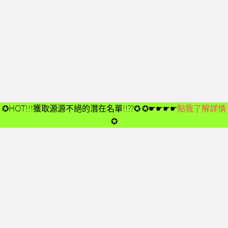
開箱後第02次見面
開箱後第03次見面
開箱後第04次見面
03-夢想與目標
成功五要訣CD
➤CD01
✪HOT!!!獲取源源不絕的潛在名單!!??✪
✪☛☛☛☛
點我了解詳情
➤CD02
✪
➤CD03
➤CD04
➤CD05
➤CD06
➤CD07
➤CD08