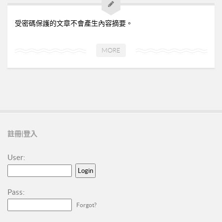
➤美安與連鎖店的差異-P24
➤夢想與目標-P25
受密碼保護的文章不會產生內容摘要。
➤超連鎖事業的DNA-轉移消費-P32
➤為什麼需要營養保健品？-P33
MORE
➤等滲透壓的劑型-P35
➤成功的關鍵-P41
02加入美安大學
03安排培訓時間
06購物年金
註冊|登入
07昭告天下
User:
08列名單
09FORMHD
Pass:
010產品與制度說明
Forgot?
CORING