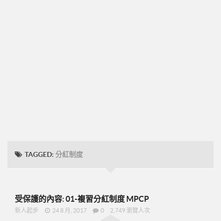
➤CD09
圓桌團隊培訓
圓桌UFO挑戰班
001正確態度與知識
002知識與目標設定
003-零售
004-物色招募推薦
005-跟進複製ABC
48小時快速起步
TAGGED:
分紅制度
➤2分鐘廣告-P07
➤美安是什麼-P09
➤15分鐘分享網路商機-P19
受保護的內容: 01-複習分紅制度 MPCP
➤美安與傳直銷的差異-P23
新人起步
24 8 月, 2017
0
2,749 瀏覽人次