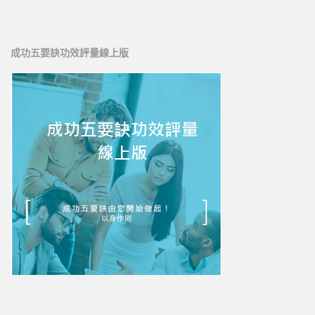
新人培訓01
新人培訓02
成功五要訣功效評量線上版
新人培訓03
UFO培訓
UFO-02
UFO-03
UFO-04
UFO-05
每日三分鐘