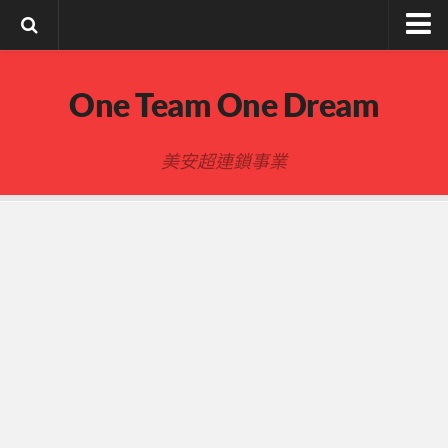
註冊與登入
One Team One Dream
索取文章密碼
隱私政策與免責聲明
美安超連鎖事業
FB陌生開發
建立事業
事業起步指南
事業基礎
新人起步
00-四個功課
01-複習分紅制度 MPCP
02-開箱(有效複製新人開箱作業)
開箱後第01次見面