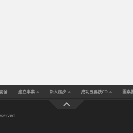
生開發
建立事業
新人起步
成功五要訣CD
圓桌
eserved.