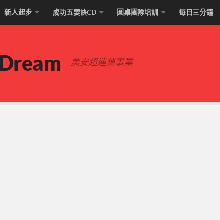
新人起步
成功五要訣CD
圓桌團隊培訓
每日三分鐘
 Dream
美安超連鎖事業