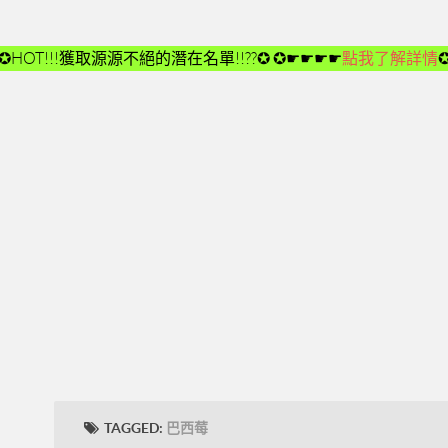
✪HOT!!!獲取源源不絕的潛在名單!!??✪
✪☛☛☛☛
點我了解詳情
TAGGED:
巴西莓