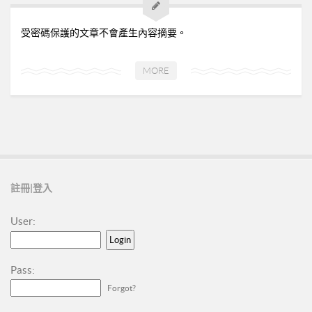
➤美安與連鎖店的差異-P24
➤夢想與目標-P25
受密碼保護的文章不會產生內容摘要。
➤超連鎖事業的DNA-轉移消費-P32
➤為什麼需要營養保健品？-P33
MORE
➤等滲透壓的劑型-P35
➤成功的關鍵-P41
02加入美安大學
03安排培訓時間
06購物年金
註冊|登入
07昭告天下
User:
08列名單
09FORMHD
Pass:
010產品與制度說明
Forgot?
CORING