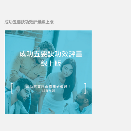
新人培訓01
新人培訓02
成功五要訣功效評量線上版
新人培訓03
UFO培訓
UFO-02
UFO-03
UFO-04
UFO-05
每日三分鐘