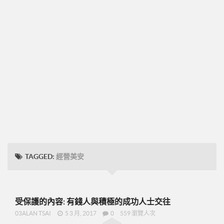
➤CD09
圓桌團隊培訓
圓桌UFO挑戰班
001正確態度與知識
002知識與目標設定
003-零售
004-物色招募推薦
005-跟進複製ABC
48小時快速起步
TAGGED:
經營美安
➤2分鐘廣告-P07
➤美安是什麼-P09
➤15分鐘分享網路商機-P19
受保護的內容: 有錢人與積極的成功人士交往
➤美安與傳直銷的差異-P23
03ALAN TSAI
5 3 月, 2017
0
559 瀏覽人次