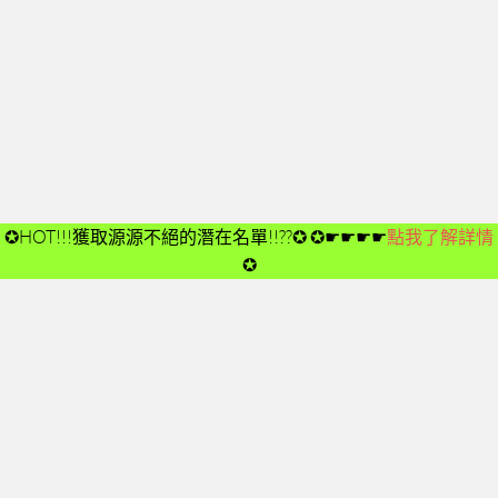
開箱後第02次見面
開箱後第03次見面
開箱後第04次見面
03-夢想與目標
成功五要訣CD
➤CD01
✪HOT!!!獲取源源不絕的潛在名單!!??✪
✪☛☛☛☛
點我了解詳情
➤CD02
✪
➤CD03
➤CD04
➤CD05
➤CD06
➤CD07
➤CD08