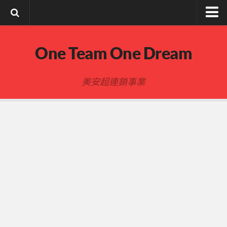
註冊與登入
One Team One Dream
索取文章密碼
隱私政策與免責聲明
美安超連鎖事業
FB陌生開發
建立事業
事業起步指南
事業基礎
新人起步
00-四個功課
01-複習分紅制度 MPCP
02-開箱(有效複製新人開箱作業)
開箱後第01次見面