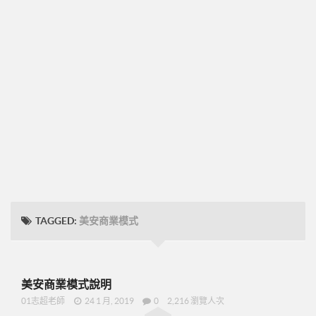
➤CD09
圓桌團隊培訓
圓桌UFO挑戰班
001正確態度與知識
002知識與目標設定
003-零售
004-物色招募推薦
005-跟進複製ABC
48小時快速起步
TAGGED:
美安商業模式
➤2分鐘廣告-P07
➤美安是什麼-P09
➤15分鐘分享網路商機-P19
美安商業模式說明
➤美安與傳直銷的差異-P23
01志超老師
24 1 月, 2019
0
2,216 瀏覽人次