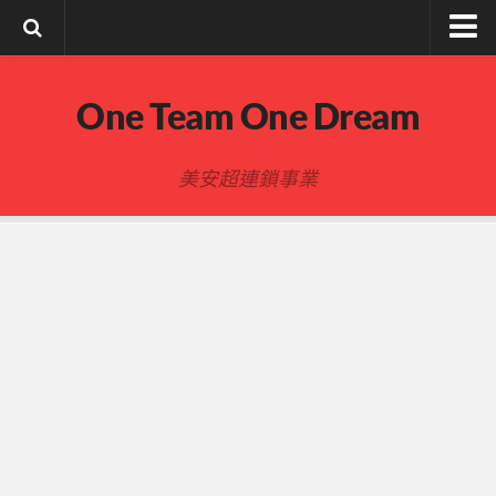
註冊與登入
One Team One Dream
索取文章密碼
隱私政策與免責聲明
美安超連鎖事業
FB陌生開發
建立事業
事業起步指南
事業基礎
新人起步
00-四個功課
01-複習分紅制度 MPCP
02-開箱(有效複製新人開箱作業)
開箱後第01次見面