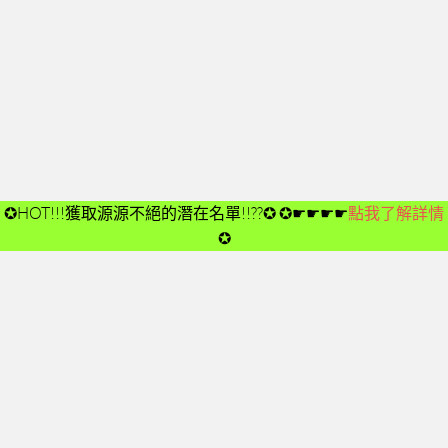
開箱後第02次見面
開箱後第03次見面
開箱後第04次見面
03-夢想與目標
成功五要訣CD
➤CD01
✪HOT!!!獲取源源不絕的潛在名單!!??✪
✪☛☛☛☛
點我了解詳情
➤CD02
✪
➤CD03
➤CD04
➤CD05
➤CD06
➤CD07
➤CD08