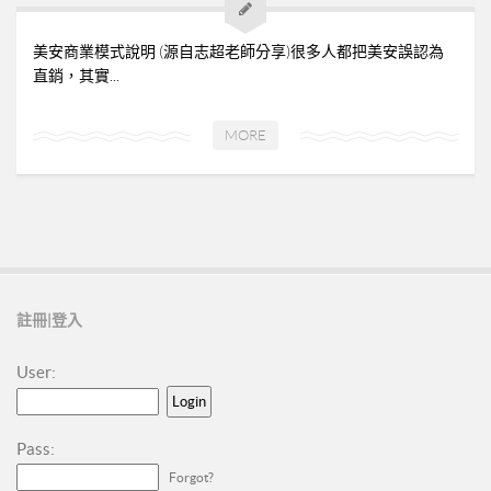
➤美安與連鎖店的差異-P24
➤夢想與目標-P25
美安商業模式說明 (源自志超老師分享)很多人都把美安誤認為
➤超連鎖事業的DNA-轉移消費-P32
直銷，其實...
➤為什麼需要營養保健品？-P33
MORE
➤等滲透壓的劑型-P35
➤成功的關鍵-P41
02加入美安大學
03安排培訓時間
06購物年金
註冊|登入
07昭告天下
08列名單
User:
09FORMHD
010產品與制度說明
Pass:
CORING
Forgot?