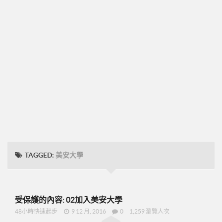
➤CD09
圓桌團隊培訓
圓桌UFO挑戰班
001正確態度與知識
002知識與目標設定
003-零售
004-物色招募推薦
005-跟進複製ABC
48小時快速起步
TAGGED:
美安大學
➤2分鐘廣告-P07
➤美安是什麼-P09
➤15分鐘分享網路商機-P19
受保護的內容: 02加入美安大學
➤美安與傳直銷的差異-P23
48小時快速起步
9 12 月, 2016
0
1,259 瀏覽人次