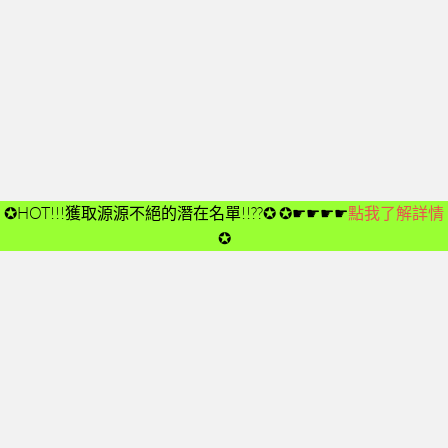
開箱後第02次見面
開箱後第03次見面
開箱後第04次見面
03-夢想與目標
成功五要訣CD
➤CD01
✪HOT!!!獲取源源不絕的潛在名單!!??✪
✪☛☛☛☛
點我了解詳情
➤CD02
✪
➤CD03
➤CD04
➤CD05
➤CD06
➤CD07
➤CD08