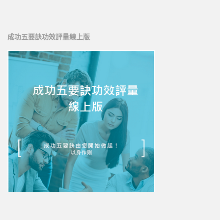
新人培訓01
新人培訓02
成功五要訣功效評量線上版
新人培訓03
UFO培訓
UFO-02
UFO-03
UFO-04
UFO-05
每日三分鐘