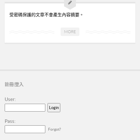
➤美安與連鎖店的差異-P24
➤夢想與目標-P25
受密碼保護的文章不會產生內容摘要。
➤超連鎖事業的DNA-轉移消費-P32
➤為什麼需要營養保健品？-P33
MORE
➤等滲透壓的劑型-P35
➤成功的關鍵-P41
02加入美安大學
03安排培訓時間
06購物年金
註冊|登入
07昭告天下
User:
08列名單
09FORMHD
Pass:
010產品與制度說明
Forgot?
CORING