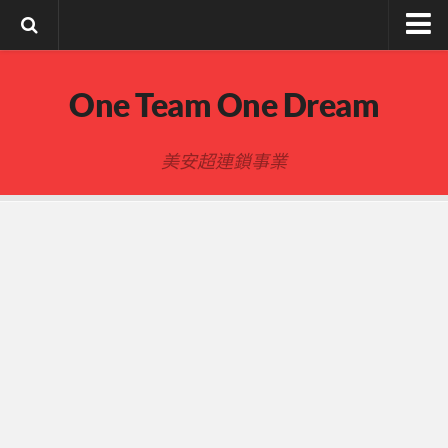
註冊與登入
One Team One Dream
索取文章密碼
隱私政策與免責聲明
美安超連鎖事業
FB陌生開發
建立事業
事業起步指南
事業基礎
新人起步
00-四個功課
01-複習分紅制度 MPCP
02-開箱(有效複製新人開箱作業)
開箱後第01次見面