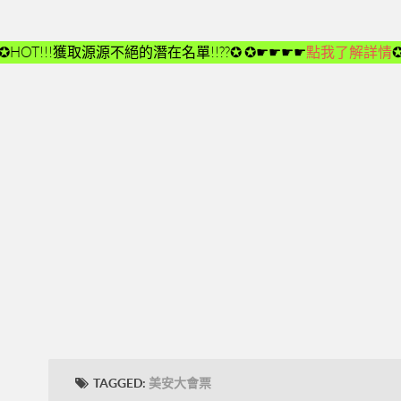
✪HOT!!!獲取源源不絕的潛在名單!!??✪
✪☛☛☛☛
點我了解詳情
TAGGED:
美安大會票