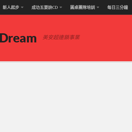
新人起步
成功五要訣CD
圓桌團隊培訓
每日三分鐘
 Dream
美安超連鎖事業