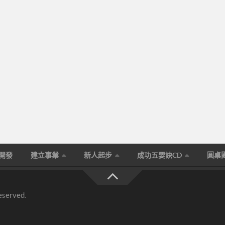
生開發
建立事業
新人起步
成功五要訣CD
圓桌
eserved.