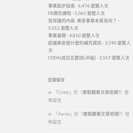
事業起步指南
- 6,476 瀏覽人次
FB廣告課程
- 5,065 瀏覽人次
受保護的內容: 美安事業本質為何？
-
5,012 瀏覽人次
事業基礎
- 4,810 瀏覽人次
認識美安是什麼的補充資訊
- 3,590 瀏覽人
次
CD04|成功五要訣[JR版]
- 3,557 瀏覽人次
近期留言
「
Cindy
」於〈
索取觀看文章密碼?
〉發
佈留言
「
Aaron
」於〈
索取觀看文章密碼?
〉發
佈留言