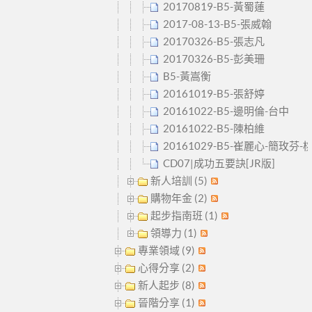
20170819-B5-黃蜀蓮
2017-08-13-B5-張威翰
20170326-B5-張志凡
20170326-B5-彭美珊
B5-黃嵩衡
20161019-B5-張舒婷
20161022-B5-邊明倫-台中
20161022-B5-陳柏維
20161029-B5-崔麗心-簡玫芬-
CD07|成功五要訣[JR版]
新人培訓 (5)
購物年金 (2)
起步指南班 (1)
領導力 (1)
專業領域 (9)
心得分享 (2)
新人起步 (8)
晉階分享 (1)