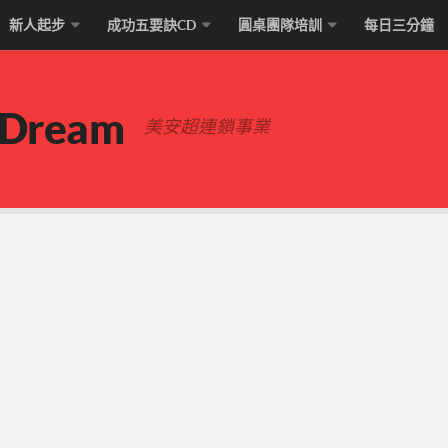
新人起步
成功五要訣CD
圓桌團隊培訓
每日三分鐘
 Dream
美安超連鎖事業