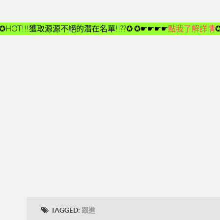
✪HOT!!!獲取源源不絕的潛在名單!!??✪
✪☛☛☛☛
點我了解詳情
TAGGED:
跟進