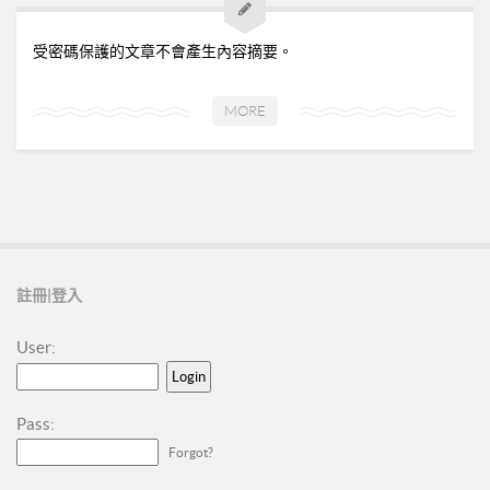
➤美安與連鎖店的差異-P24
➤夢想與目標-P25
受密碼保護的文章不會產生內容摘要。
➤超連鎖事業的DNA-轉移消費-P32
➤為什麼需要營養保健品？-P33
MORE
➤等滲透壓的劑型-P35
➤成功的關鍵-P41
02加入美安大學
03安排培訓時間
06購物年金
註冊|登入
07昭告天下
User:
08列名單
09FORMHD
Pass:
010產品與制度說明
Forgot?
CORING