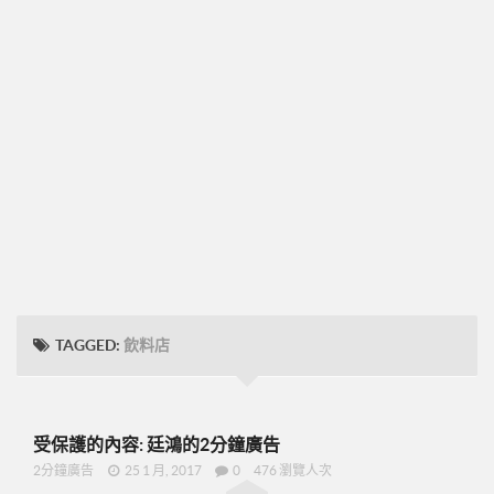
➤CD09
圓桌團隊培訓
圓桌UFO挑戰班
001正確態度與知識
002知識與目標設定
003-零售
004-物色招募推薦
005-跟進複製ABC
48小時快速起步
TAGGED:
飲料店
➤2分鐘廣告-P07
➤美安是什麼-P09
➤15分鐘分享網路商機-P19
受保護的內容: 廷鴻的2分鐘廣告
➤美安與傳直銷的差異-P23
2分鐘廣告
25 1 月, 2017
0
476 瀏覽人次