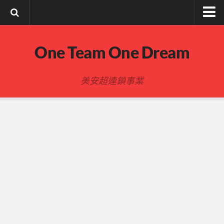
註冊與登入
One Team One Dream
索取文章密碼
隱私政策與免責聲明
美安超連鎖事業
FB陌生開發
建立事業
事業起步指南
事業基礎
新人起步
00-四個功課
01-複習分紅制度 MPCP
02-開箱(有效複製新人開箱作業)
開箱後第01次見面