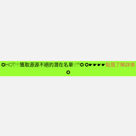
開箱後第02次見面
開箱後第03次見面
開箱後第04次見面
03-夢想與目標
成功五要訣CD
➤CD01
✪HOT!!!獲取源源不絕的潛在名單!!??✪
✪☛☛☛☛
點我了解詳情
➤CD02
✪
➤CD03
➤CD04
➤CD05
➤CD06
➤CD07
➤CD08