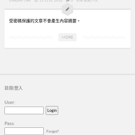
➤美安與連鎖店的差異-P24
03ALAN TSAI
15 11 月, 2016
0
838 瀏覽人次
➤夢想與目標-P25
➤超連鎖事業的DNA-轉移消費-P32
受密碼保護的文章不會產生內容摘要。
➤為什麼需要營養保健品？-P33
MORE
➤等滲透壓的劑型-P35
➤成功的關鍵-P41
02加入美安大學
03安排培訓時間
06購物年金
註冊|登入
07昭告天下
08列名單
User:
09FORMHD
010產品與制度說明
Pass:
CORING
Forgot?