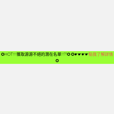
開箱後第02次見面
開箱後第03次見面
開箱後第04次見面
03-夢想與目標
成功五要訣CD
➤CD01
✪HOT!!!獲取源源不絕的潛在名單!!??✪
✪☛☛☛☛
點我了解詳情
➤CD02
✪
➤CD03
➤CD04
➤CD05
➤CD06
➤CD07
➤CD08