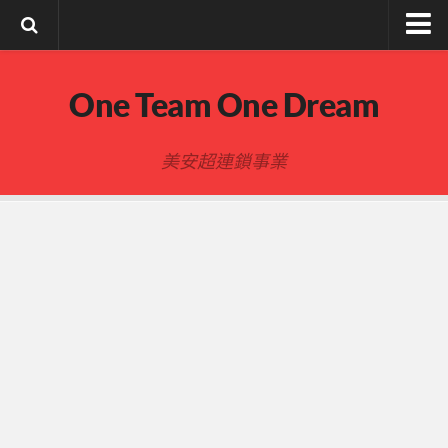
註冊與登入
One Team One Dream
索取文章密碼
隱私政策與免責聲明
美安超連鎖事業
FB陌生開發
建立事業
事業起步指南
事業基礎
新人起步
00-四個功課
01-複習分紅制度 MPCP
02-開箱(有效複製新人開箱作業)
開箱後第01次見面