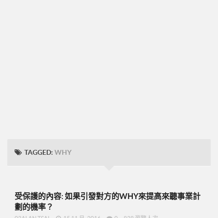
➤CD09
圓桌團隊培訓
圓桌UFO挑戰班
001正確態度與知識
002知識與目標設定
003-零售
004-物色招募推薦
005-跟進複製ABC
48小時快速起步
TAGGED:
WHY
➤2分鐘廣告-P07
➤美安是什麼-P09
➤15分鐘分享網路商機-P19
受保護的內容: 如果引發對方的WHY來提高來聽事業計
➤美安與傳直銷的差異-P23
劃的機率？