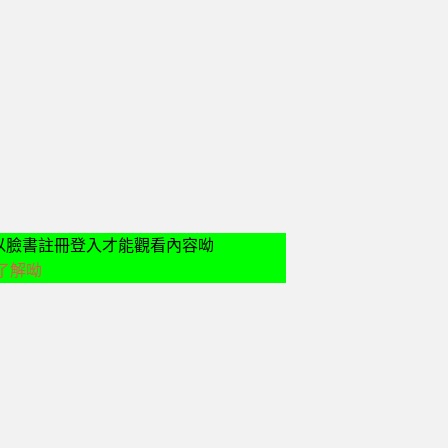
請先以臉書註冊登入才能觀看內容呦
了解呦