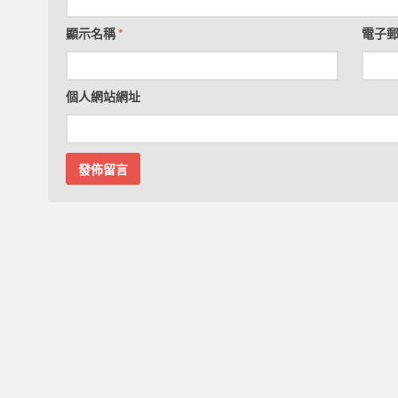
顯示名稱
*
電子
個人網站網址
?
不能？ 差別是在哪？技能!！
在2-3年的軌道上
需的正確觀念
織行銷)公司？