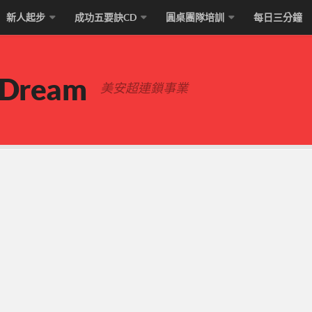
新人起步
成功五要訣CD
圓桌團隊培訓
每日三分鐘
 Dream
美安超連鎖事業