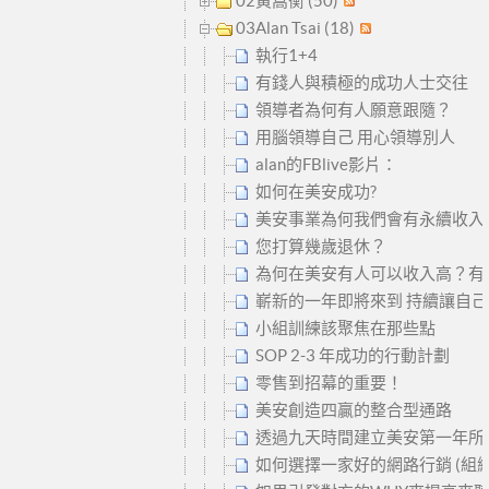
02黃嵩衡 (50)
03Alan Tsai (18)
執行1+4
有錢人與積極的成功人士交往
領導者為何有人願意跟隨？
用腦領導自己 用心領導別人
alan的FBlive影片：
如何在美安成功?
美安事業為何我們會有永續收入
您打算幾歲退休？
為何在美安有人可以收入高？有人
嶄新的一年即將來到 持續讓自己
小組訓練該聚焦在那些點
SOP 2-3 年成功的行動計劃
零售到招幕的重要！
美安創造四贏的整合型通路
透過九天時間建立美安第一年所
如何選擇一家好的網路行銷 (組