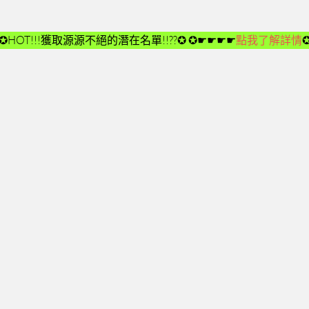
✪HOT!!!獲取源源不絕的潛在名單!!??✪
✪☛☛☛☛
點我了解詳情