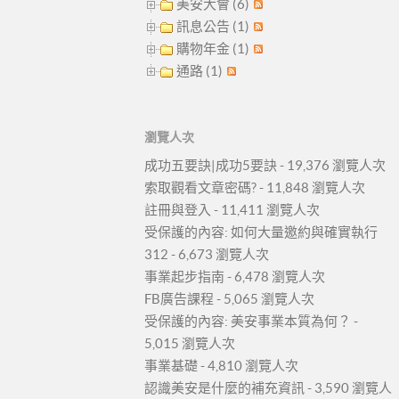
美安大會 (6)
訊息公告 (1)
購物年金 (1)
通路 (1)
瀏覽人次
成功五要訣|成功5要訣
- 19,376 瀏覽人次
索取觀看文章密碼?
- 11,848 瀏覽人次
註冊與登入
- 11,411 瀏覽人次
受保護的內容: 如何大量邀約與確實執行
312
- 6,673 瀏覽人次
事業起步指南
- 6,478 瀏覽人次
FB廣告課程
- 5,065 瀏覽人次
受保護的內容: 美安事業本質為何？
-
5,015 瀏覽人次
事業基礎
- 4,810 瀏覽人次
認識美安是什麼的補充資訊
- 3,590 瀏覽人