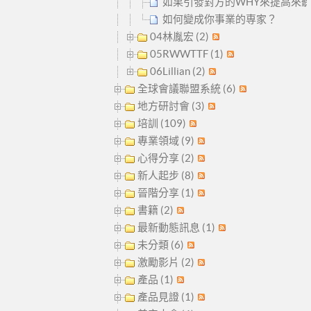
如果引發對方的WHY來提高來
如何變成你事業的専家？
04林胤宏 (2)
05RWWTTF (1)
06Lillian (2)
全球會議聯盟系統 (6)
地方研討會 (3)
培訓 (109)
專業領域 (9)
心得分享 (2)
新人起步 (8)
晉階分享 (1)
書籍 (2)
最新動態訊息 (1)
未分類 (6)
激勵影片 (2)
產品 (1)
產品見證 (1)