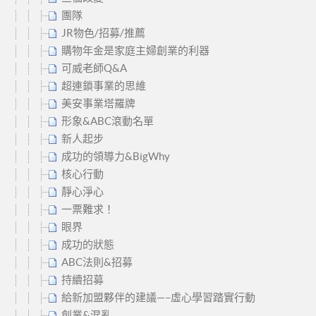
團隊
JR物色/招募/推薦
購物年金是家庭主婦創業的利器
可威老師Q&A
超連鎖事業的思維
美安事業塔羅牌
形象&ABC滾動名單
新人起步
成功的領導力&BigWhy
核心行動
靜心淨心
一票難求！
眼界
成功的狀態
ABC法則&招募
持續招募
給新加盟夥伴的建議—–虛心學習踏實行動
創業&混亂