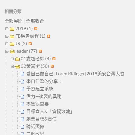
相關分類
全部展開
|
全部收合
2019 (1)
FB廣告課程 (1)
JR (2)
leader (77)
01志超老師 (4)
02黃嵩衡 (50)
愛自己做自己 |Loren Ridinger|2019美安台灣大會
來自佳盈的分享：
學習建立系統
借力—複製的奧秘
零售很重要
目標宣言&「倉鼠滾輪」
創業目標&責任
聽話照做
三個改變