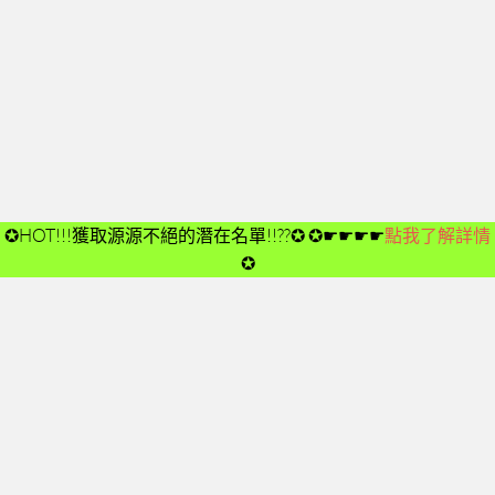
開箱後第02次見面
開箱後第03次見面
開箱後第04次見面
03-夢想與目標
成功五要訣CD
➤CD01
✪HOT!!!獲取源源不絕的潛在名單!!??✪
✪☛☛☛☛
點我了解詳情
➤CD02
✪
➤CD03
➤CD04
➤CD05
➤CD06
➤CD07
➤CD08