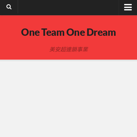
註冊與登入
One Team One Dream
索取文章密碼
隱私政策與免責聲明
美安超連鎖事業
FB陌生開發
建立事業
事業起步指南
事業基礎
新人起步
00-四個功課
01-複習分紅制度 MPCP
02-開箱(有效複製新人開箱作業)
開箱後第01次見面