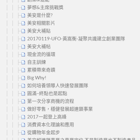
夢想&主席挑戰獎
美安是什麼?
美安相關影片
美安大補貼
20170119-UFO-黃嵩衡-凝聚共識建立創業團隊
美安大補帖
現金流的循環
自主訓練
累積帶來奇蹟
Big Why!
如何培養領導人快速發展團隊
圓滿–終點也是起點
第一次分享商機的流程
做好零售，穩健發展超連鎖事業
2017一起登上高峰
消費資本化理論和應用
從購物年金起步