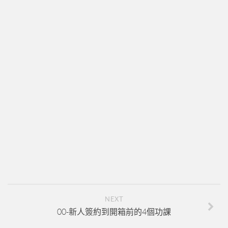
新人培訓01
新人培訓02
新人培訓03
UFO培訓
UFO-02
UFO-03
UFO-04
UFO-05
每日三分鐘
NEXT
00-新人簽約到開箱前的4個功課