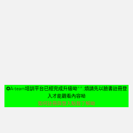
➤美安與連鎖店的差異-P24
➤夢想與目標-P25
➤超連鎖事業的DNA-轉移消費-P32
➤為什麼需要營養保健品？-P33
➤等滲透壓的劑型-P35
➤成功的關鍵-P41
02加入美安大學
03安排培訓時間
06購物年金
✪A-team培訓平台已經完成升級呦^^..煩請先以臉書註冊登
07昭告天下
入才能觀看內容呦
08列名單
如何註冊與登入點我了解呦
09FORMHD
010產品與制度說明
CORING