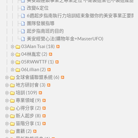
美安超連鎖事業之專業定位 不是製造業也不製造產品
改變&定位
6週起步指南執行力培訓結束象徵你的美安事業正要開
團隊發展指導
起步指南班的目的
美安經營心法(購物年金+MasterUFO)
03Alan Tsai (18)
04林胤宏 (2)
05RWWTTF (1)
06Lillian (2)
全球會議聯盟系統 (6)
地方研討會 (3)
培訓 (109)
專業領域 (9)
心得分享 (2)
新人起步 (8)
晉階分享 (1)
書籍 (2)