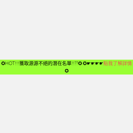
開箱後第02次見面
開箱後第03次見面
開箱後第04次見面
03-夢想與目標
成功五要訣CD
➤CD01
✪HOT!!!獲取源源不絕的潛在名單!!??✪
✪☛☛☛☛
點我了解詳情
➤CD02
✪
➤CD03
➤CD04
➤CD05
➤CD06
➤CD07
➤CD08