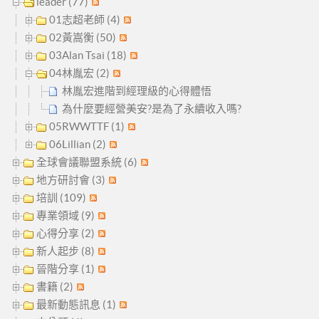
leader (77)
01志超老師 (4)
02黃嵩衡 (50)
03Alan Tsai (18)
04林胤宏 (2)
林胤宏進階到經理級的心得體悟
為什麼要經營美安?是為了永續收入嗎?
05RWWTTF (1)
06Lillian (2)
全球會議聯盟系統 (6)
地方研討會 (3)
培訓 (109)
專業領域 (9)
心得分享 (2)
新人起步 (8)
晉階分享 (1)
書籍 (2)
最新動態訊息 (1)