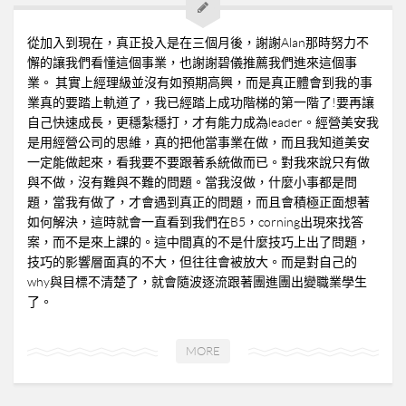
➤美安與連鎖店的差異-P24
➤夢想與目標-P25
從加入到現在，真正投入是在三個月後，謝謝Alan那時努力不
➤超連鎖事業的DNA-轉移消費-P32
懈的讓我們看懂這個事業，也謝謝碧儀推薦我們進來這個事
業。 其實上經理級並沒有如預期高興，而是真正體會到我的事
➤為什麼需要營養保健品？-P33
業真的要踏上軌道了，我已經踏上成功階梯的第一階了!要再讓
➤等滲透壓的劑型-P35
自己快速成長，更穩紮穩打，才有能力成為leader。經營美安我
是用經營公司的思維，真的把他當事業在做，而且我知道美安
➤成功的關鍵-P41
一定能做起來，看我要不要跟著系統做而已。對我來說只有做
02加入美安大學
與不做，沒有難與不難的問題。當我沒做，什麼小事都是問
題，當我有做了，才會遇到真正的問題，而且會積極正面想著
03安排培訓時間
如何解決，這時就會一直看到我們在B5，corning出現來找答
06購物年金
案，而不是來上課的。這中間真的不是什麼技巧上出了問題，
技巧的影響層面真的不大，但往往會被放大。而是對自己的
07昭告天下
why與目標不清楚了，就會隨波逐流跟著團進團出變職業學生
08列名單
了。
09FORMHD
MORE
010產品與制度說明
CORING