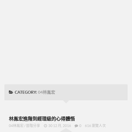
➤CD09
圓桌團隊培訓
圓桌UFO挑戰班
001正確態度與知識
002知識與目標設定
003-零售
004-物色招募推薦
005-跟進複製ABC
48小時快速起步
CATEGORY:
04林胤宏
➤2分鐘廣告-P07
➤美安是什麼-P09
➤15分鐘分享網路商機-P19
林胤宏進階到經理級的心得體悟
➤美安與傳直銷的差異-P23
04林胤宏
/
晉階分享
30 12 月, 2016
0
616 瀏覽人次