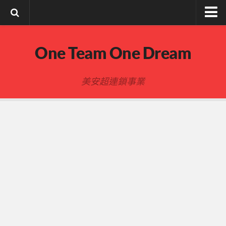
註冊與登入
One Team One Dream
索取文章密碼
隱私政策與免責聲明
美安超連鎖事業
FB陌生開發
建立事業
事業起步指南
事業基礎
新人起步
00-四個功課
01-複習分紅制度 MPCP
02-開箱(有效複製新人開箱作業)
開箱後第01次見面