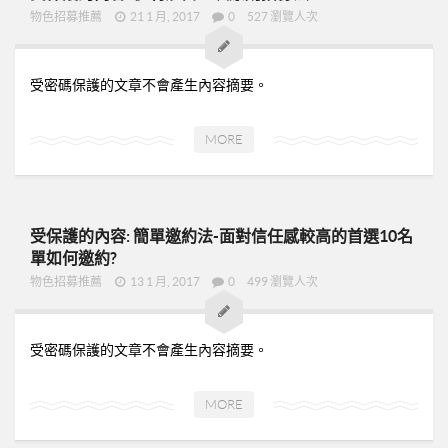
新人培訓01
物色招募推薦
21 1 月, 2017
0
527 瀏覽人次
新人培訓02
新人培訓03
受密碼保護的文章不會產生內容摘要。
UFO培訓
MORE
UFO-02
UFO-03
UFO-04
受保護的內容: 簡單邀約法-面對信任感較高的首選10名
UFO-05
單如何邀約?
每日三分鐘
物色招募推薦
13 1 月, 2017
0
499 瀏覽人次
受密碼保護的文章不會產生內容摘要。
MORE