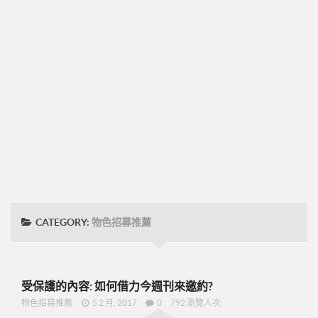
➤CD09
圓桌團隊培訓
圓桌UFO挑戰班
001正確態度與知識
002知識與目標設定
003-零售
004-物色招募推薦
005-跟進複製ABC
48小時快速起步
CATEGORY:
物色招募推薦
➤2分鐘廣告-P07
➤美安是什麼-P09
➤15分鐘分享網路商機-P19
受保護的內容: 如何借力今週刊來邀約?
➤美安與傳直銷的差異-P23
物色招募推薦
5 2 月, 2017
0
792 瀏覽人次