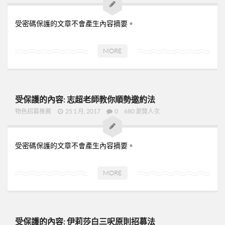
➤美安與連鎖店的差異-P24
➤夢想與目標-P25
受密碼保護的文章不會產生內容摘要。
➤超連鎖事業的DNA-轉移消費-P32
➤為什麼需要營養保健品？-P33
MORE
➤等滲透壓的劑型-P35
➤成功的關鍵-P41
受保護的內容: 志超老師教你順勢邀約法
02加入美安大學
物色招募推薦
25 1 月, 2017
0
680 瀏覽人次
03安排培訓時間
06購物年金
受密碼保護的文章不會產生內容摘要。
07昭告天下
08列名單
MORE
09FORMHD
010產品與制度說明
CORING
受保護的內容: 伊莉莎白三呎原則招募法