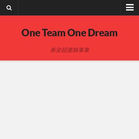
註冊與登入
One Team One Dream
索取文章密碼
隱私政策與免責聲明
美安超連鎖事業
FB陌生開發
建立事業
事業起步指南
事業基礎
新人起步
00-四個功課
01-複習分紅制度 MPCP
02-開箱(有效複製新人開箱作業)
開箱後第01次見面