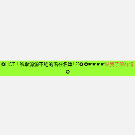
開箱後第02次見面
開箱後第03次見面
開箱後第04次見面
03-夢想與目標
成功五要訣CD
➤CD01
✪HOT!!!獲取源源不絕的潛在名單!!??✪
✪☛☛☛☛
點我了解詳情
➤CD02
✪
➤CD03
➤CD04
➤CD05
➤CD06
➤CD07
➤CD08