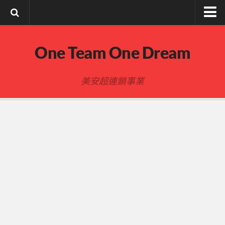
註冊與登入
One Team One Dream
索取文章密碼
隱私政策與免責聲明
美安超連鎖事業
FB陌生開發
建立事業
事業起步指南
事業基礎
新人起步
00-四個功課
01-複習分紅制度 MPCP
02-開箱(有效複製新人開箱作業)
開箱後第01次見面