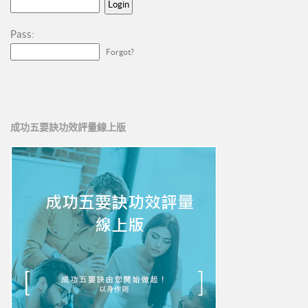
新人培訓01
新人培訓02
Pass:
Forgot?
新人培訓03
UFO培訓
UFO-02
UFO-03
成功五要訣功效評量線上版
UFO-04
UFO-05
每日三分鐘