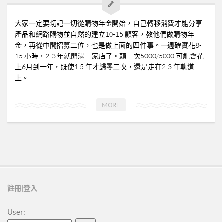
➤美安與連鎖店的差異-P24
➤夢想與目標-P25
大家一定要切記一切從購物年金開始，自己轉移消費才能分享
➤超連鎖事業的DNA-轉移消費-P32
產品和網路購物並自然的建立10-15 顧客，教他們做購物年
金，再從中間招募二位，也是做上面的四件事。一週確實花8-
➤為什麼需要營養保健品？-P33
15 小時，2-3 年就開滿一家店了。頭一次5000/5000 可能會花
➤等滲透壓的劑型-P35
上6月到一年，既使1.5 年才歸零二次，還是走在2-3 年軌道
上。
➤成功的關鍵-P41
02加入美安大學
MORE
03安排培訓時間
06購物年金
07昭告天下
08列名單
09FORMHD
註冊|登入
010產品與制度說明
User:
CORING