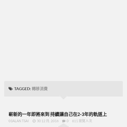
➤CD09
圓桌團隊培訓
圓桌UFO挑戰班
001正確態度與知識
002知識與目標設定
003-零售
004-物色招募推薦
005-跟進複製ABC
48小時快速起步
TAGGED:
轉移消費
➤2分鐘廣告-P07
➤美安是什麼-P09
➤15分鐘分享網路商機-P19
嶄新的一年即將來到 持續讓自己在2-3年的軌道上
➤美安與傳直銷的差異-P23
03ALAN TSAI
30 12 月, 2016
0
611 瀏覽人次