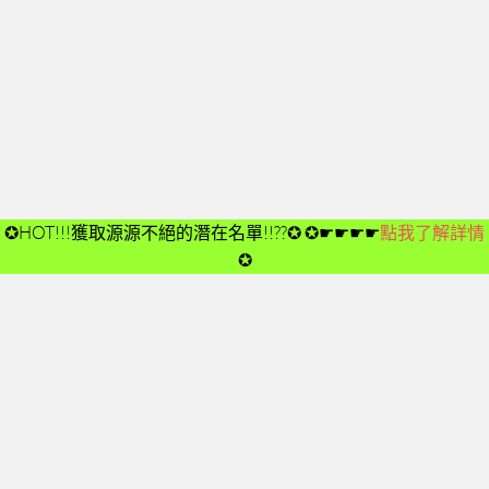
開箱後第02次見面
開箱後第03次見面
開箱後第04次見面
03-夢想與目標
成功五要訣CD
➤CD01
✪HOT!!!獲取源源不絕的潛在名單!!??✪
✪☛☛☛☛
點我了解詳情
➤CD02
✪
➤CD03
➤CD04
➤CD05
➤CD06
➤CD07
➤CD08