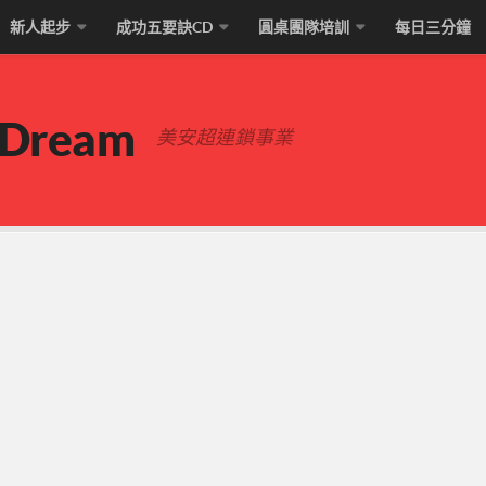
新人起步
成功五要訣CD
圓桌團隊培訓
每日三分鐘
 Dream
美安超連鎖事業