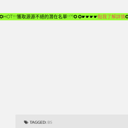
✪HOT!!!獲取源源不絕的潛在名單!!??✪
✪☛☛☛☛
點我了解詳情
TAGGED:
B5