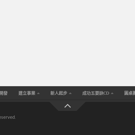
生開發
建立事業
新人起步
成功五要訣CD
圓桌
eserved.